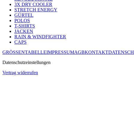
3X DRY COOLER
STRETCH ENERGY
GÜRTEL
POLOS
T-SHIRTS
JACKEN
RAIN & WINDFIGHTER
CAPS
GRÖSSENTABELLE
IMPRESSUM
AGB
KONTAKT
DATENSCH
Datenschutzeinstellungen
Vertrag widerrufen