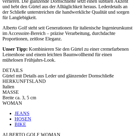
verlieren. Die glänzende Dornschließe setzt einen subtilen Akzent
und hebt den Gürtel aus der Alltäglichkeit heraus. Lederdetails an
der Schließe unterstreichen die handwerkliche Qualität und sorgen
für Langlebigkeit.
Alberto Golf steht seit Generationen für italienische Ingenieurskunst
im Accessoire-Bereich – präzise Verarbeitung, durchdachte
Proportionen, zeitlose Eleganz.
Unser Tipp:
Kombinieren Sie den Gürtel zu einer cremefarbenen
Leinenhose und einem leichten Baumwollhemd für einen
mühelosen Frühjahrs-Look.
DETAILS
Gürtel mit Details aus Leder und glänzender Dornschließe
HERKUNFTSLAND
Italien
MASSE
Breite ca. 3, 5 cm
WOMAN
JEANS
HOSEN
BIKE
ALBERTO GOLF WOMAN