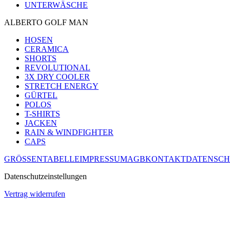
UNTERWÄSCHE
ALBERTO GOLF MAN
HOSEN
CERAMICA
SHORTS
REVOLUTIONAL
3X DRY COOLER
STRETCH ENERGY
GÜRTEL
POLOS
T-SHIRTS
JACKEN
RAIN & WINDFIGHTER
CAPS
GRÖSSENTABELLE
IMPRESSUM
AGB
KONTAKT
DATENSCH
Datenschutzeinstellungen
Vertrag widerrufen