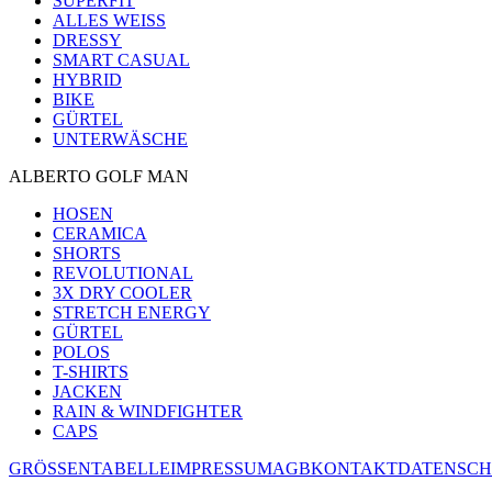
SUPERFIT
ALLES WEISS
DRESSY
SMART CASUAL
HYBRID
BIKE
GÜRTEL
UNTERWÄSCHE
ALBERTO GOLF MAN
HOSEN
CERAMICA
SHORTS
REVOLUTIONAL
3X DRY COOLER
STRETCH ENERGY
GÜRTEL
POLOS
T-SHIRTS
JACKEN
RAIN & WINDFIGHTER
CAPS
GRÖSSENTABELLE
IMPRESSUM
AGB
KONTAKT
DATENSCH