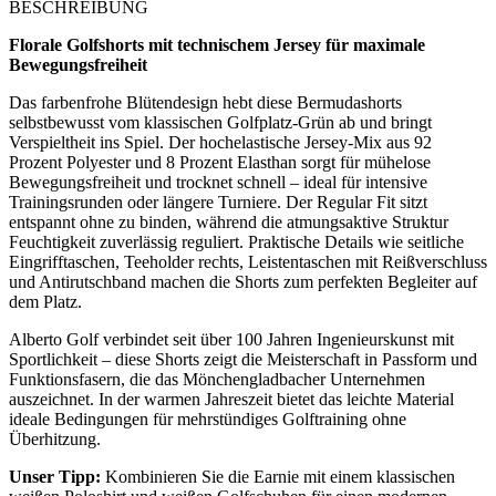
BESCHREIBUNG
Florale Golfshorts mit technischem Jersey für maximale
Bewegungsfreiheit
Das farbenfrohe Blütendesign hebt diese Bermudashorts
selbstbewusst vom klassischen Golfplatz-Grün ab und bringt
Verspieltheit ins Spiel. Der hochelastische Jersey-Mix aus 92
Prozent Polyester und 8 Prozent Elasthan sorgt für mühelose
Bewegungsfreiheit und trocknet schnell – ideal für intensive
Trainingsrunden oder längere Turniere. Der Regular Fit sitzt
entspannt ohne zu binden, während die atmungsaktive Struktur
Feuchtigkeit zuverlässig reguliert. Praktische Details wie seitliche
Eingrifftaschen, Teeholder rechts, Leistentaschen mit Reißverschluss
und Antirutschband machen die Shorts zum perfekten Begleiter auf
dem Platz.
Alberto Golf verbindet seit über 100 Jahren Ingenieurskunst mit
Sportlichkeit – diese Shorts zeigt die Meisterschaft in Passform und
Funktionsfasern, die das Mönchengladbacher Unternehmen
auszeichnet. In der warmen Jahreszeit bietet das leichte Material
ideale Bedingungen für mehrstündiges Golftraining ohne
Überhitzung.
Unser Tipp:
Kombinieren Sie die Earnie mit einem klassischen