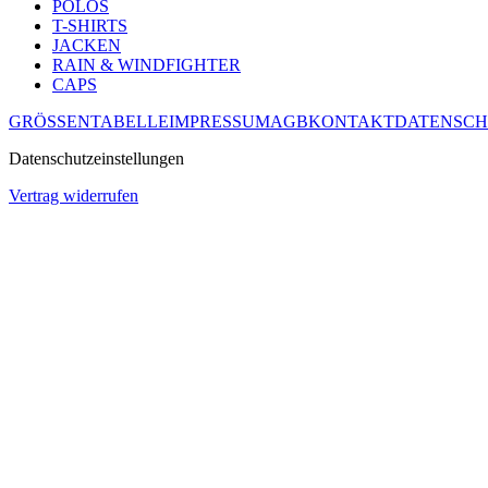
POLOS
T-SHIRTS
JACKEN
RAIN & WINDFIGHTER
CAPS
GRÖSSENTABELLE
IMPRESSUM
AGB
KONTAKT
DATENSCH
Datenschutzeinstellungen
Vertrag widerrufen