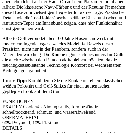
angenehm leicht auf der Haut. Ob auf dem Platz oder im urbanen
Alltag: Die klassische Navy-Färbung und der Regular Fit machen
diese Hose zum vielseitigen Begleiter für aktive Tage. Praktische
Details wie die Tee-Holder-Tasche, seitliche Einschubtaschen und
Antirutsch-Tapes am Innenbund zeigen, dass hier Funktionalität
ernst genommen wird.
Alberto Golf verbindet über 100 Jahre Hosenhandwerk mit
modernem Ingenieursgeist – jedes Modell ist Beweis dieser
Präzision, nicht nur in der Passform, sondern auch in der
Materialentwicklung. Die Rookie eignet sich besonders für Golfer,
die auch zwischen den Runden aktiv bleiben möchten, da die
feuchtigkeitsableitende Technologie Komfort bei wechselhaften
Bedingungen garantiert.
Unser Tipp:
Kombinieren Sie die Rookie mit einem klassischen
weißen Poloshirt und Golf-Spikes für einen authentischen,
gepflegten Look auf dem Grün.
FUNKTIONEN
FX4 DRY Cooler® - Atmungsaktiv, formbeständig,
schnelltrocknend, schmutz- und wasserabweisend
OBERMATERIAL
90% Polyamid, 10% Elasthan
DETAILS