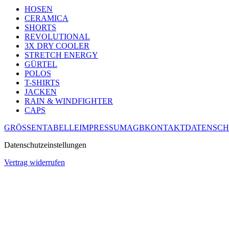
HOSEN
CERAMICA
SHORTS
REVOLUTIONAL
3X DRY COOLER
STRETCH ENERGY
GÜRTEL
POLOS
T-SHIRTS
JACKEN
RAIN & WINDFIGHTER
CAPS
GRÖSSENTABELLE
IMPRESSUM
AGB
KONTAKT
DATENSCH
Datenschutzeinstellungen
Vertrag widerrufen