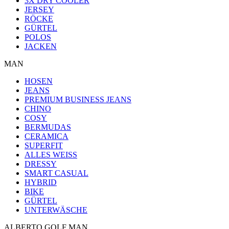
3X DRY COOLER
JERSEY
RÖCKE
GÜRTEL
POLOS
JACKEN
MAN
HOSEN
JEANS
PREMIUM BUSINESS JEANS
CHINO
COSY
BERMUDAS
CERAMICA
SUPERFIT
ALLES WEISS
DRESSY
SMART CASUAL
HYBRID
BIKE
GÜRTEL
UNTERWÄSCHE
ALBERTO GOLF MAN