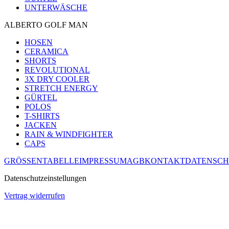
UNTERWÄSCHE
ALBERTO GOLF MAN
HOSEN
CERAMICA
SHORTS
REVOLUTIONAL
3X DRY COOLER
STRETCH ENERGY
GÜRTEL
POLOS
T-SHIRTS
JACKEN
RAIN & WINDFIGHTER
CAPS
GRÖSSENTABELLE
IMPRESSUM
AGB
KONTAKT
DATENSCH
Datenschutzeinstellungen
Vertrag widerrufen