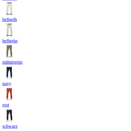
hellgelb
hellgrün
militärgrün
navy
rost
schwarz