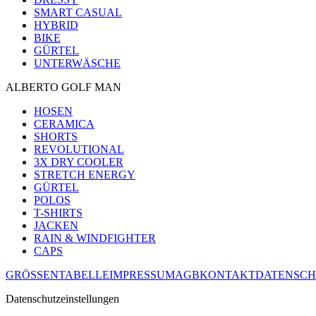
SMART CASUAL
HYBRID
BIKE
GÜRTEL
UNTERWÄSCHE
ALBERTO GOLF MAN
HOSEN
CERAMICA
SHORTS
REVOLUTIONAL
3X DRY COOLER
STRETCH ENERGY
GÜRTEL
POLOS
T-SHIRTS
JACKEN
RAIN & WINDFIGHTER
CAPS
GRÖSSENTABELLE
IMPRESSUM
AGB
KONTAKT
DATENSCH
Datenschutzeinstellungen