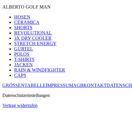
ALBERTO GOLF MAN
HOSEN
CERAMICA
SHORTS
REVOLUTIONAL
3X DRY COOLER
STRETCH ENERGY
GÜRTEL
POLOS
T-SHIRTS
JACKEN
RAIN & WINDFIGHTER
CAPS
GRÖSSENTABELLE
IMPRESSUM
AGB
KONTAKT
DATENSCH
Datenschutzeinstellungen
Vertrag widerrufen