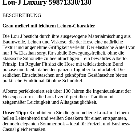
Lou-J Luxury 59871330/130
BESCHREIBUNG
Grau meliert mit leichtem Leinen-Charakter
Die Lou-J besticht durch ihre ausgewogene Materialmischung aus
Baumwolle, Leinen und Viskose, die der Hose eine natürliche
Textur und angenehme Griffigkeit verleiht. Der elastische Anteil von
nur 1 % Elasthan sorgt für subtile Bewegungsfreiheit, ohne die
klassische Silhouette zu beeinträchtigen – ein bewährtes Alberto-
Prinzip. Im Regular Fit sitzt die Hose mit teilelastischem Bund
präzise und bleibt dabei den ganzen Tag über komfortabel. Die
seitlichen Einschubtaschen und geknöpften Gesäßtaschen bieten
praktische Funktionalität ohne Schnörkel.
Alberto perfektioniert seit über 100 Jahren die Ingenieurskunst der
Hosenpassform – die Lou-J verkörpert diese Tradition mit
zeitgemäßer Leichtigkeit und Alltagstauglichkeit.
Unser Tipp:
Kombinieren Sie die grau melierte Lou-J mit einem
hellen Leinenhemd und weißen Sneakern für einen entspannten,
dennoch eleganten Sommerlook – ideal für Freizeit und Business-
Casual gleichermaßen.