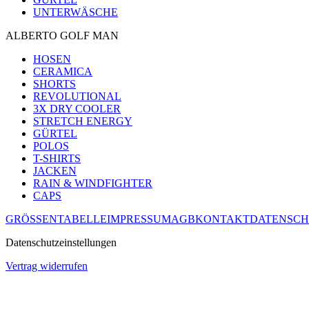
UNTERWÄSCHE
ALBERTO GOLF MAN
HOSEN
CERAMICA
SHORTS
REVOLUTIONAL
3X DRY COOLER
STRETCH ENERGY
GÜRTEL
POLOS
T-SHIRTS
JACKEN
RAIN & WINDFIGHTER
CAPS
GRÖSSENTABELLE
IMPRESSUM
AGB
KONTAKT
DATENSCH
Datenschutzeinstellungen
Vertrag widerrufen