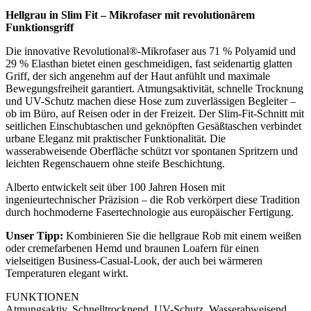
Hellgrau in Slim Fit – Mikrofaser mit revolutionärem
Funktionsgriff
Die innovative Revolutional®-Mikrofaser aus 71 % Polyamid und
29 % Elasthan bietet einen geschmeidigen, fast seidenartig glatten
Griff, der sich angenehm auf der Haut anfühlt und maximale
Bewegungsfreiheit garantiert. Atmungsaktivität, schnelle Trocknung
und UV-Schutz machen diese Hose zum zuverlässigen Begleiter –
ob im Büro, auf Reisen oder in der Freizeit. Der Slim-Fit-Schnitt mit
seitlichen Einschubtaschen und geknöpften Gesäßtaschen verbindet
urbane Eleganz mit praktischer Funktionalität. Die
wasserabweisende Oberfläche schützt vor spontanen Spritzern und
leichten Regenschauern ohne steife Beschichtung.
Alberto entwickelt seit über 100 Jahren Hosen mit
ingenieurtechnischer Präzision – die Rob verkörpert diese Tradition
durch hochmoderne Fasertechnologie aus europäischer Fertigung.
Unser Tipp:
Kombinieren Sie die hellgraue Rob mit einem weißen
oder cremefarbenen Hemd und braunen Loafern für einen
vielseitigen Business-Casual-Look, der auch bei wärmeren
Temperaturen elegant wirkt.
FUNKTIONEN
Atmungsaktiv, Schnelltrocknend, UV-Schutz, Wasserabweisend