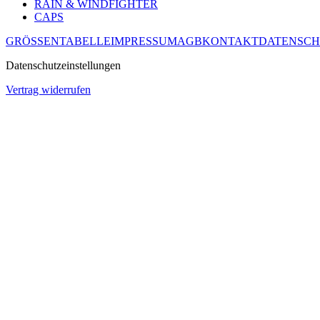
RAIN & WINDFIGHTER
CAPS
GRÖSSENTABELLE
IMPRESSUM
AGB
KONTAKT
DATENSCH
Datenschutzeinstellungen
Vertrag widerrufen