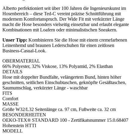
Alberto perfektioniert seit über 100 Jahren die Ingenieurskunst im
Hosenbereich – diese Ted-C vereint präzise Schnittführung mit
modernem Komfortanspruch. Der Wide Fit mit verkürzter Länge
macht die Hose besonders vielseitig einsetzbar und erlaubt elegante
Kombinationen mit Loafern oder minimalistischen Sneakern.
Unser Tipp:
Kombinieren Sie die Hose mit einem cremefarbenen
Leinenhemd und braunen Lederschuhen für einen zeitlosen
Business-Casual-Look.
OBERMATERIAL
66% Polyester, 32% Viskose, 13% Polyamid, 2% Elasthan
DETAILS
Hose mit doppelter Bundfalte, velängertem Bund, hinten höher
geschnitten, seitlichen Einschubtaschen, geknöpfte Gesäßtaschen,
Saumumschlag, verkürzter Länge - waschbar
FITS
Comfort
MASSE
Größe W32/L32 Seitenlänge ca. 97 cm, Fußweite ca. 32 cm
BESONDERHEITEN
OEKO-TEX® STANDARD 100 - Zertifikatsnummer 15.0.68407
Hohenstein HTTI
MODELL