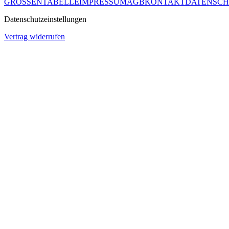
GRÖSSENTABELLE
IMPRESSUM
AGB
KONTAKT
DATENSCH
Datenschutzeinstellungen
Vertrag widerrufen