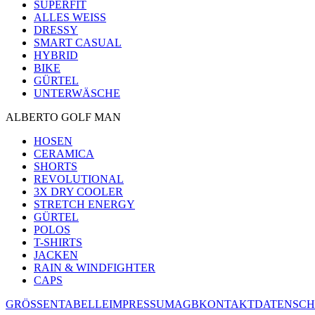
SUPERFIT
ALLES WEISS
DRESSY
SMART CASUAL
HYBRID
BIKE
GÜRTEL
UNTERWÄSCHE
ALBERTO GOLF MAN
HOSEN
CERAMICA
SHORTS
REVOLUTIONAL
3X DRY COOLER
STRETCH ENERGY
GÜRTEL
POLOS
T-SHIRTS
JACKEN
RAIN & WINDFIGHTER
CAPS
GRÖSSENTABELLE
IMPRESSUM
AGB
KONTAKT
DATENSCH