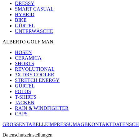
DRESSY
SMART CASUAL
HYBRID
BIKE
GÜRTEL
UNTERWÄSCHE
ALBERTO GOLF MAN
HOSEN
CERAMICA
SHORTS
REVOLUTIONAL
3X DRY COOLER
STRETCH ENERGY
GÜRTEL
POLOS
T-SHIRTS
JACKEN
RAIN & WINDFIGHTER
CAPS
GRÖSSENTABELLE
IMPRESSUM
AGB
KONTAKT
DATENSCH
Datenschutzeinstellungen