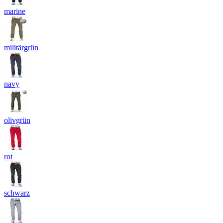
marine
militärgrün
navy
olivgrün
rot
schwarz