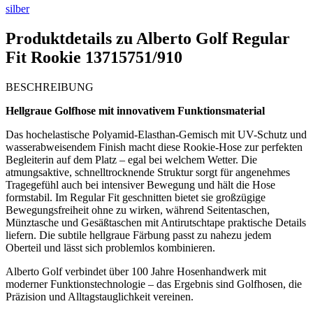
silber
Produktdetails zu
Alberto Golf Regular
Fit Rookie 13715751/910
BESCHREIBUNG
Hellgraue Golfhose mit innovativem Funktionsmaterial
Das hochelastische Polyamid-Elasthan-Gemisch mit UV-Schutz und
wasserabweisendem Finish macht diese Rookie-Hose zur perfekten
Begleiterin auf dem Platz – egal bei welchem Wetter. Die
atmungsaktive, schnelltrocknende Struktur sorgt für angenehmes
Tragegefühl auch bei intensiver Bewegung und hält die Hose
formstabil. Im Regular Fit geschnitten bietet sie großzügige
Bewegungsfreiheit ohne zu wirken, während Seitentaschen,
Münztasche und Gesäßtaschen mit Antirutschtape praktische Details
liefern. Die subtile hellgraue Färbung passt zu nahezu jedem
Oberteil und lässt sich problemlos kombinieren.
Alberto Golf verbindet über 100 Jahre Hosenhandwerk mit
moderner Funktionstech­nologie – das Ergebnis sind Golfhosen, die
Präzision und Alltags­tauglichkeit vereinen.