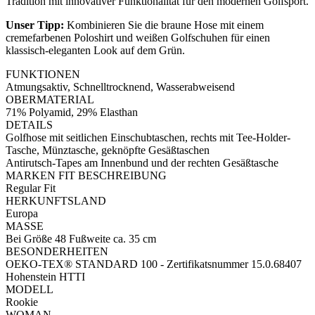
Tradition mit innovativer Funktionalität für den modernen Golfsport.
Unser Tipp:
Kombinieren Sie die braune Hose mit einem
cremefarbenen Poloshirt und weißen Golfschuhen für einen
klassisch-eleganten Look auf dem Grün.
FUNKTIONEN
Atmungsaktiv, Schnelltrocknend, Wasserabweisend
OBERMATERIAL
71% Polyamid, 29% Elasthan
DETAILS
Golfhose mit seitlichen Einschubtaschen, rechts mit Tee-Holder-
Tasche, Münztasche, geknöpfte Gesäßtaschen
Antirutsch-Tapes am Innenbund und der rechten Gesäßtasche
MARKEN FIT BESCHREIBUNG
Regular Fit
HERKUNFTSLAND
Europa
MASSE
Bei Größe 48 Fußweite ca. 35 cm
BESONDERHEITEN
OEKO-TEX® STANDARD 100 - Zertifikatsnummer 15.0.68407
Hohenstein HTTI
MODELL
Rookie
WOMAN