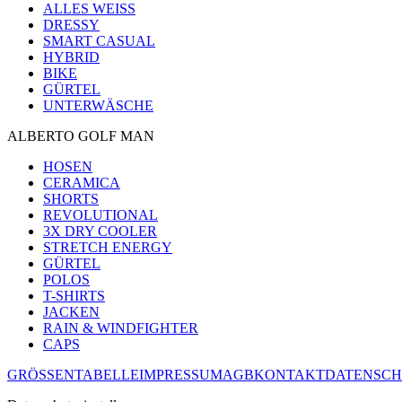
ALLES WEISS
DRESSY
SMART CASUAL
HYBRID
BIKE
GÜRTEL
UNTERWÄSCHE
ALBERTO GOLF MAN
HOSEN
CERAMICA
SHORTS
REVOLUTIONAL
3X DRY COOLER
STRETCH ENERGY
GÜRTEL
POLOS
T-SHIRTS
JACKEN
RAIN & WINDFIGHTER
CAPS
GRÖSSENTABELLE
IMPRESSUM
AGB
KONTAKT
DATENSCH