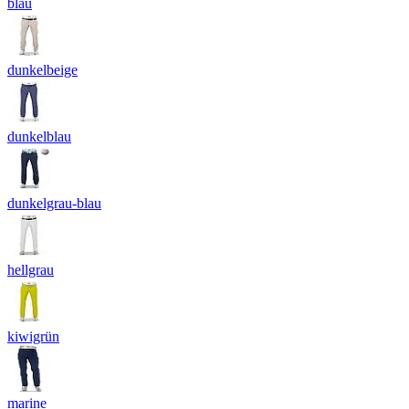
blau
dunkelbeige
dunkelblau
dunkelgrau-blau
hellgrau
kiwigrün
marine