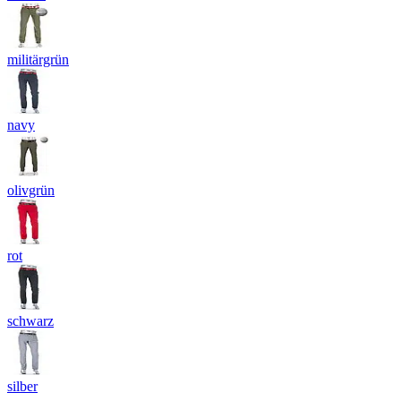
militärgrün
navy
olivgrün
rot
schwarz
silber