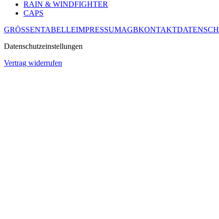
RAIN & WINDFIGHTER
CAPS
GRÖSSENTABELLE
IMPRESSUM
AGB
KONTAKT
DATENSCH
Datenschutzeinstellungen
Vertrag widerrufen