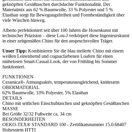
geknöpften Gesäßtaschen durchdachte Funktionalität. Der
Materialmix aus 62 % Baumwolle, 33 % Polyester und 5 %
Elasthan sorgt für Bewegungsfreiheit und Formbeständigkeit über
viele Wäschen hinweg.
Alberto perfektioniert seit über 100 Jahren die Hosenkunst mit
technischer Präzision – diese Lou-J verkörpert diese Ingenieurskunst
in einer zeitgemäßen Chino für den anspruchsvollen Träger.
Unser Tipp:
Kombinieren Sie die blau melierte Chino mit einem
weißen Leinenhemd und cognacfarbenen Loafern für einen
mühelosen Smart-Casual-Look, der von Frühling bis Sommer
funktioniert.
FUNKTIONEN
Ceramica®- Atmungsaktiv, temperaturausgleichend, knitterarm
OBERMATERIAL
62% Baumwolle, 33% Polyester, 5% Elasthan
DETAILS
Chino mit seitlichen Einschubtaschen und geknöpften Gesäßtaschen
MASSE
Bei Größe 32/32 Fußweite ca. 34 cm
BESONDERHEITEN
OEKO-TEX® STANDARD 100 - Zertifikatsnummer 15.0.68407
Hohenstein HTTI