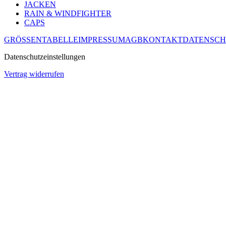
JACKEN
RAIN & WINDFIGHTER
CAPS
GRÖSSENTABELLE
IMPRESSUM
AGB
KONTAKT
DATENSCH
Datenschutzeinstellungen
Vertrag widerrufen