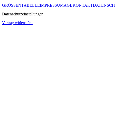
GRÖSSENTABELLE
IMPRESSUM
AGB
KONTAKT
DATENSCH
Datenschutzeinstellungen
Vertrag widerrufen